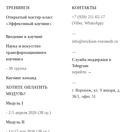
ТРЕНИНГИ
КОНТАКТЫ
+7 (920) 211-65-17
Открытый мастер-класс
(Viber, WhatsApp)
«Эффектиный коучинг»
__
Введение в коучинг
info@erickson-voronezh.ru
Наука и искусство
__
трансформационного
коучинга
Служба поддержки в
Telegram
-
38 группа
перейти →
Коучинг команд
__
ХОТИТЕ ОПЛАТИТЬ
г. Воронеж, ул. 9 января, д.
МОДУЛЬ?
36/1, офис 51
Модуль I
- 2-5 апреля 2026 (38 гр.)
Модуль II
-
14-17 мая 2026 (38 гр.)