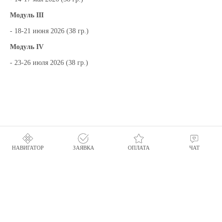
Модуль III
- 18-21 июня 2026 (38 гр.)
Модуль IV
- 23-26 июля 2026 (38 гр.)
© 2003-2025. Все права защищены.
НАВИГАТОР
ЗАЯВКА
ОПЛАТА
ЧАТ
Официальный сайт представительства Эриксоновского
университета коучинга в Центральном Черноземьe
ИП Максимова Екатерина Юрьевна | ОГРНИП 304366435800224
Политика конфиденциальности
|
Согласие на обработку данных
|
Договор-оферта