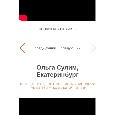
ПРОЧИТАТЬ ОТЗЫВ →
предыдущий
следующий
«Я действующий коуч, и только что
Ольга Сулим,
завершился мастер-класс Екатерины
Екатеринбург
Максимовой «Введение в коучинг».
МЕНЕДЖЕР ОТДЕЛЕНИЯ В МЕЖДУНАРОДНОЙ
КОМПАНИИ СТРАХОВАНИЯ ЖИЗНИ
Я заметила, что на рынке говорят о
том, что развелось много коучей, что
это популярная профессия, разные чеки.
И в какой-то момент я даже потерялась,
нужно ли мне этой профессией