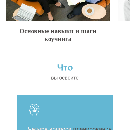
Основные навыки и шаги
коучинга
Что
вы освоите
Четыре вопроса планирования
Четыре вопроса