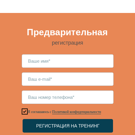
КАК ЭТО РАБОТАЕТ →
КАК ЭТО РАБОТАЕТ →
Предварительная
регистрация
Я соглашаюсь с
Политикой конфиденциальности
РЕГИСТРАЦИЯ НА ТРЕНИНГ