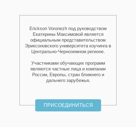
профессионал, который позволит мне
раскрыть мои способности.
Во-первых, Екатерина сама является
Erickson Voronezh под руководством
сертифицированным международным
Екатерины Максимовой является
официальным представительством
коучем высокой квалификации. Во-
Эриксоновского университета коучинга в
вторых, она классный педагог. И это
Центрально-Черноземном регионе.
видно по тому, как она подает материал,
как она держится, как она общается с
Участниками обучающих программ
являются частные лица и компании
нами как с учениками. Широта ее души
России, Европы, стран ближнего и
настолько велика, что чувствуется, как
дальнего зарубежья.
она хочет передать нам свои знания.
Поэтому именно Екатерина для меня —
тот учитель, у которого я хочу пройти
ПРИСОЕДИНИТЬСЯ
обучение».