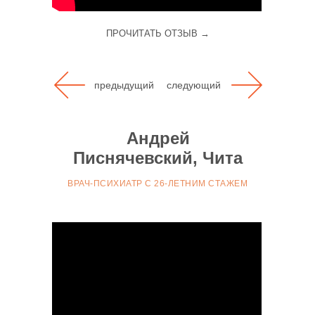
обучаться у Екатерины».
ПРОЧИТАТЬ ОТЗЫВ →
предыдущий
следующий
«Я никогда не занималась коучингом, я
Андрей
занимаюсь страхованием жизни.
Писнячевский, Чита
Я всегда общалась с людьми, и для меня
ВРАЧ-ПСИХИАТР С 26-ЛЕТНИМ СТАЖЕМ
коучинг — что-то абсолютно новое!
Я поняла, насколько этот инструмент
может помочь в любой сфере жизни —
может помочь мотивировать людей на
достижения, в ресурсных состояниях, в
отношениях.
Мне очень понравилось, что коучинг