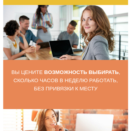
Я соглашаюсь с
Политикой конфиденциальности
ЗАПИСАТЬСЯ НА КОУЧ-БЕСЕДУ
Поддержка своего личного развития
и движения
коучинговыми встречами
(индивидуальными или групповыми) позволяет
определиться с приоритетами, выстроить
и исследовать планы, ресурсы и сохранять
фокусировку на принятых решениях.