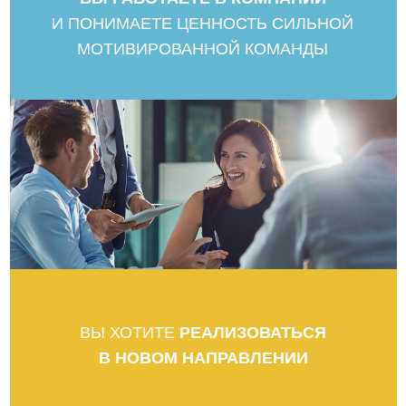
решений — это наиболее открытая
и живая форма профессиональной
коммуникации.
Приглашаем
записаться
на бесплатную онлайн-беседу
с профессиональным коучем, обученным
и работающим по стандартам ICF
(Международная Федерация Коучинга)
+7