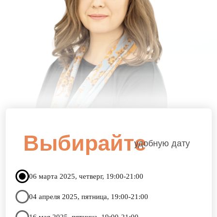
и международный сертификат за 5−6 месяцев,
и с чего начать.
—
Вы узнаете,
как начать практиковать
с первого месяца обучения
, совмещая
с основной деятельностью.
—
Вы р
ешите
,
интересен ли
вам коучинг как
профессия и
стоит ли идти учиться.
РЕГИСТРАЦИЯ НА МАСТЕР-КЛАСС
Эриксоновский
коучинг
основан на следующих
принципах
Внимание к Человеку