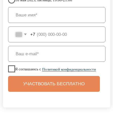
Коуч верит в то, что у каждого человека
есть все ресурсы для достижения своих
целей, уважает личный выбор
и внутренний мир клиента, который
формулирует вопросы и находит свои
ответы.
Ресурсами важно и можно научиться
управлять, находя экологичные способы
действий в движении к своим целям.
Ориентация на
поиск и создание
решения
Коуч в партнерстве с клиентом ведут
диалог, направленный на достижение
целей клиента, осознание, постижение
личных смыслов и ценностей этих целей,