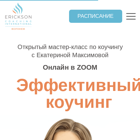
РАСПИСАНИЕ
Открытый мастер-класс по коучингу
с Екатериной Максимовой
Онлайн в ZOOM
Эффективный
РЕНИНГИ
коучинг
Представительство Эриксоновского университета коучинга в
Центральном Черноземье. Обучаем с 1997 года
ОТЗЫВЫ
КОНТАКТЫ
Менторинг