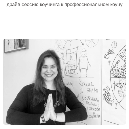
Что на самом деле
делает коуч,
чтобы клиент получил
результат
за 30−40 минут?
5 основ,
на которых базируется Эриксоновский
коучинг