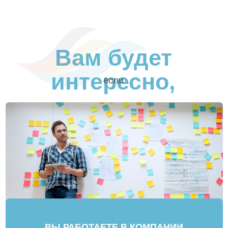
а также на ресурсах, личной силе
и ответственности человека, вместо того
чтобы застревать и оставаться в прошлом
опыте и пытаться его изменить.
Системный
подход
Коуч поддерживает целостность
и уникальность каждого человека,
взаимосвязанность разных аспектов
диалога и всех его участников.
Изменения качества мышления изменяют
качество решений, состояний и действий
человека.
Диалог для поиска и создания