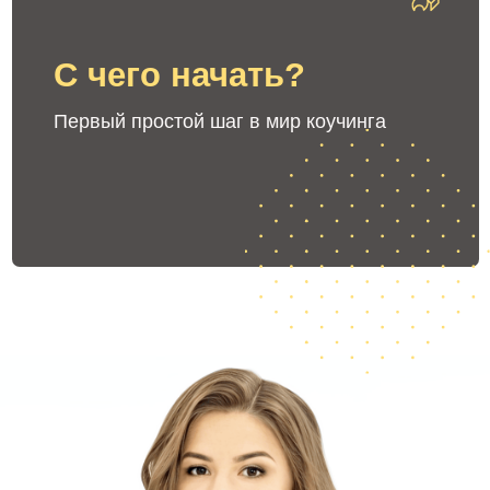
ВЫ РАБОТАЕТЕ С ЛЮДЬМИ
И СТРЕМИТЕСЬ ЛУЧШЕ ПОНИМАТЬ ИХ
МОТИВЫ И ОЖИДАНИЯ
В результате
мастер-класса
— Вы увидите
коучинговую
сессию
с одним
из участников мастер-класса (возможно, с вами).
—
Вы определитесь
, кто такой коуч и
чем
он
отличается
от психолога и многих других
профессий.
—
Вы поймете, как
получить новую профессию