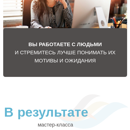
«Быть информированным о чем-то
—
не значит что-то знать, понимать и уметь
это применить.
Опираться на чужие мнения, советы
и оценки
— не значит осознанно сформировать
свою личную позицию, проявить смелость,
свободу и найти свое решение.
Знать и делать, а иногда и не знать,
но верить в себя и делать
— это реальная
практика, которая действительно открывает
потенциал человека».