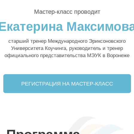
За счет чего
технологии коучинга
позволяют компаниям
окупать
инвестиции в коучинг в 6 раз
(исследования Metrix Global)?
Почему с коучем человек
приходит к результату
в 3 раза быстрее
(по данным Forbes)?